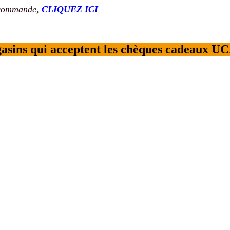
 commande,
CLIQUEZ ICI
sins qui acceptent les chèques cadeaux U