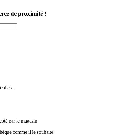
erce de proximité !
etraites…
pté par le magasin
 chèque comme il le souhaite