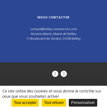
NOUS CONTACTER
contact@belley-commerces.com
Annexe Mairie, Mairie de Belley
11 Boulevard de Verdun, 01300 Belley
Accueil
Mentions légales
Ce site utilise des cookies et vous donne le contrôle sur
ceux que vous souhaitez activer
© 2017, Propriété de l'UCAB. Tous droits réservés visuels et textes.
Politique de confidentialité / Cookies
.
Tout accepter
Tout refuser
Personnaliser
Mise en place du site :
LK-Communication.fr