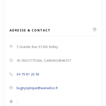
ADRESSE & CONTACT
5 Grande Rue 01300 Belley
45.76037775366, 5.6869634846557
04 79 81 20 96
bugeyoptique@wanadoo.fr
-