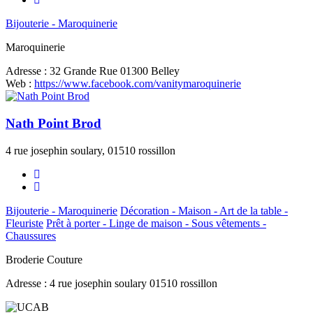
Bijouterie - Maroquinerie
Maroquinerie
Adresse :
32 Grande Rue 01300 Belley
Web :
https://www.facebook.com/vanitymaroquinerie
Nath Point Brod
4 rue josephin soulary, 01510 rossillon
Bijouterie - Maroquinerie
Décoration - Maison - Art de la table -
Fleuriste
Prêt à porter - Linge de maison - Sous vêtements -
Chaussures
Broderie Couture
Adresse :
4 rue josephin soulary 01510 rossillon