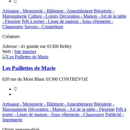
Artisanat - Menuiserie - Bâtiment - Ameublement
Bijouterie -
Maroquinerie
Culture - Loisirs
Décoration - Maison - Art de la table
- Fleuriste
Prêt à porter - Linge de maison - Sous vêtements -
Chaussures
Savons - Cosmetique
Créateurs
Adresse :
41 grande rue 01300 Belley
Web :
Site internet
Les Paillettes de Marie
620 rue du Mont Blanc 01300 CONTREVOZ
Artisanat - Menuiserie - Bâtiment - Ameublement
Bijouterie -
Maroquinerie
Décoration - Maison - Art de la table - Fleuriste
Prêt à
porter - Linge de maison - Sous vêtements - Chaussures
Publicité -
Imprimerie
Objets personnalisés